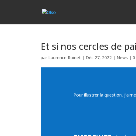
Et si nos cercles de pa
par
Laurence Roinet
|
Déc 27, 2022
|
News
|
0
Pour illustrer la question, j’ai