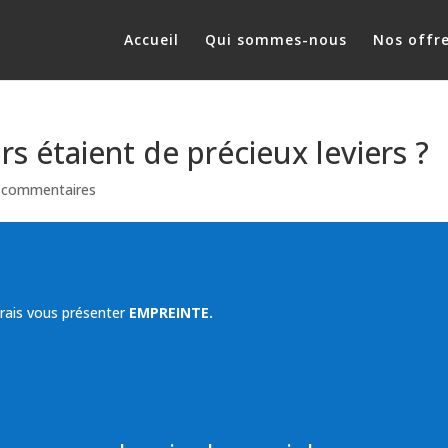
Accueil
Qui sommes-nous
Nos offr
irs étaient de précieux leviers ?
 commentaires
merais vous présenter
EMPREINTE.